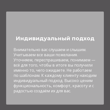
Индивидуальный подход
Внимательно вас слушаем и слышим.
Учитываем все ваши пожелания.
Уточняем, переспрашиваем, понимаем
—
всё для того, чтобы в итоге вы получили
именно то, чего ожидаете. Н
е работаем
по шаблонам. К каждому клиенту находим
индивидуальный подход. Высоко ценим
функциональность, комфорт, красоту и с
радостью создаём их для вас.