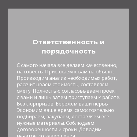
Ответственность и
порядочность
С
самого начала всё делаем качественно,
на совесть. Приезжаем к вам на объект.
Производим анализ необходимых работ,
рассчитываем стоимость, составляем
смету. Полностью согласовываем проект
с вами и лишь затем приступаем к работе.
Без сюрпризов. Бережём ваши нервы.
Экономим ваше время: самостоятельно
подбираем, закупаем, доставляем все
нужные материалы. Соблюдаем
договорённости и сроки. Доводим
начатое до завершения.