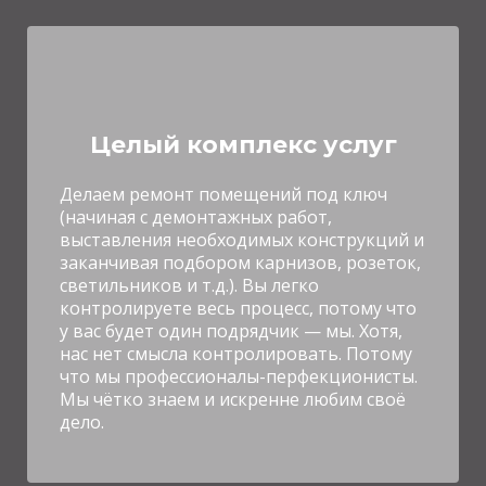
Целый комплекс услуг
Делаем ремонт помещений под ключ
(начиная с демонтажных работ,
выставления необходимых конструкций и
заканчивая подбором карнизов, розеток,
светильников и т.д.).
Вы легко
контролируете весь процесс, потому что
у вас будет один подрядчик — мы. Хотя,
нас нет смысла контролировать. Потому
что мы профессионалы-перфекционисты.
Мы чётко знаем и искренне любим своё
дело.