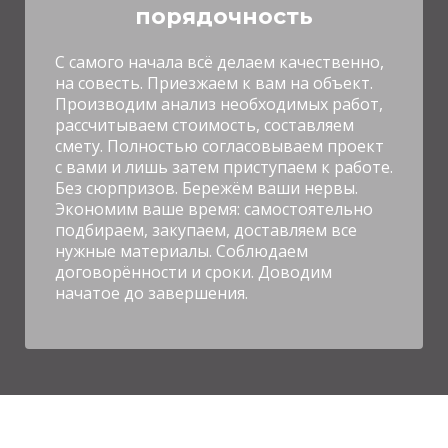
порядочность
С
самого начала всё делаем качественно,
на совесть. Приезжаем к вам на объект.
Производим анализ необходимых работ,
рассчитываем стоимость, составляем
смету. Полностью согласовываем проект
с вами и лишь затем приступаем к работе.
Без сюрпризов. Бережём ваши нервы.
Экономим ваше время: самостоятельно
подбираем, закупаем, доставляем все
нужные материалы. Соблюдаем
договорённости и сроки. Доводим
начатое до завершения.