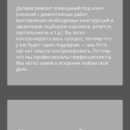
Делаем ремонт помещений под ключ
(начиная с демонтажных работ,
выставления необходимых конструкций и
заканчивая подбором карнизов, розеток,
светильников и т.д.).
Вы легко
контролируете весь процесс, потому что
у вас будет один подрядчик — мы. Хотя,
нас нет смысла контролировать. Потому
что мы профессионалы-перфекционисты.
Мы чётко знаем и искренне любим своё
дело.