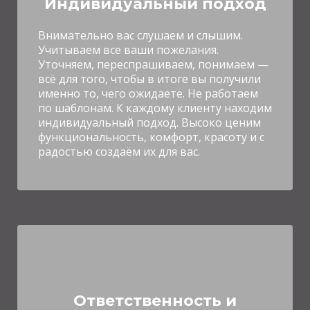
Индивидуальный подход
Внимательно вас слушаем и слышим.
Учитываем все ваши пожелания.
Уточняем, переспрашиваем, понимаем
—
всё для того, чтобы в итоге вы получили
именно то, чего ожидаете. Н
е работаем
по шаблонам. К каждому клиенту находим
индивидуальный подход. Высоко ценим
функциональность, комфорт, красоту и с
радостью создаём их для вас.
Ответственность и